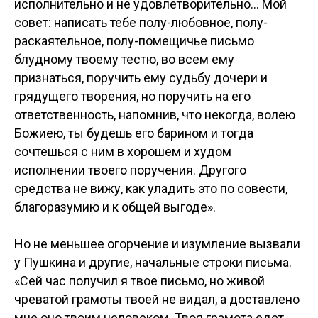
исполнительно и не удовлетворительно… Мой
совет: написать тебе полу-любовное, полу-
раскаятельное, полу-помещичье письмо
блудному твоему тестю, во всем ему
признаться, поручить ему судьбу дочери и
грядущего творения, но поручить на его
ответственность, напомнив, что некогда, волею
Божиею, ты будешь его барином и тогда
сочтешься с ним в хорошем и худом
исполнении твоего поручения. Другого
средства не вижу, как уладить это по совести,
благоразумию и к общей выгоде».
Но не меньшее огорчение и изумление вызвали
у Пушкина и другие, начальные строки письма.
«Сей час получил я твое письмо, но живой
чреватой грамоты твоей не видал, а доставлено
мне оно твоим человеком. Твоя грамота едет