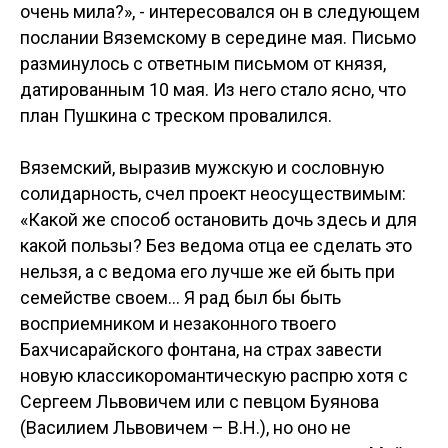
очень мила?», - интересовался он в следующем
послании Вяземскому в середине мая. Письмо
разминулось с ответным письмом от князя,
датированным 10 мая. Из него стало ясно, что
план Пушкина с треском провалился.
Вяземский, выразив мужскую и сословную
солидарность, счел проект неосуществимым:
«Какой же способ остановить дочь здесь и для
какой пользы? Без ведома отца ее сделать это
нельзя, а с ведома его лучше же ей быть при
семействе своем… Я рад был бы быть
восприемником и незаконного твоего
Бахчисарайского фонтана, на страх завести
новую классикоромантическую распрю хотя с
Сергеем Львовичем или с певцом Буянова
(Василием Львовичем – В.Н.), но оно не